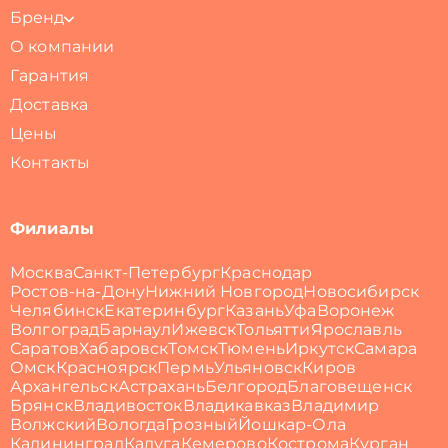
Бренд
О компании
Гарантия
Доставка
Цены
Контакты
Филиалы
Москва
Санкт-Петербург
Краснодар
Ростов-на-Дону
Нижний Новгород
Новосибирск
Челябинск
Екатеринбург
Казань
Уфа
Воронеж
Волгоград
Барнаул
Ижевск
Тольятти
Ярославль
Саратов
Хабаровск
Томск
Тюмень
Иркутск
Самара
Омск
Красноярск
Пермь
Ульяновск
Киров
Архангельск
Астрахань
Белгород
Благовещенск
Брянск
Владивосток
Владикавказ
Владимир
Волжский
Вологда
Грозный
Йошкар-Ола
Калининград
Калуга
Кемерово
Кострома
Курган