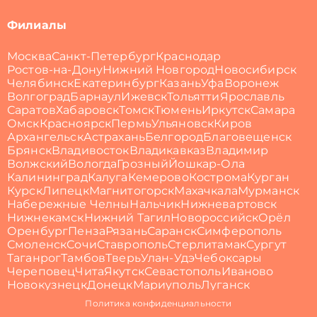
Филиалы
Москва
Санкт-Петербург
Краснодар
Ростов-на-Дону
Нижний Новгород
Новосибирск
Челябинск
Екатеринбург
Казань
Уфа
Воронеж
Волгоград
Барнаул
Ижевск
Тольятти
Ярославль
Саратов
Хабаровск
Томск
Тюмень
Иркутск
Самара
Омск
Красноярск
Пермь
Ульяновск
Киров
Архангельск
Астрахань
Белгород
Благовещенск
Брянск
Владивосток
Владикавказ
Владимир
Волжский
Вологда
Грозный
Йошкар-Ола
Калининград
Калуга
Кемерово
Кострома
Курган
Курск
Липецк
Магнитогорск
Махачкала
Мурманск
Набережные Челны
Нальчик
Нижневартовск
Нижнекамск
Нижний Тагил
Новороссийск
Орёл
Оренбург
Пенза
Рязань
Саранск
Симферополь
Смоленск
Сочи
Ставрополь
Стерлитамак
Сургут
Таганрог
Тамбов
Тверь
Улан-Удэ
Чебоксары
Череповец
Чита
Якутск
Севастополь
Иваново
Новокузнецк
Донецк
Мариуполь
Луганск
Политика конфиденциальности