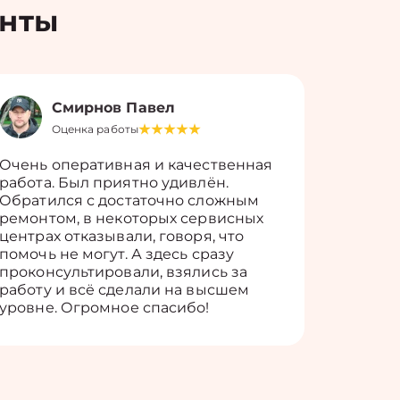
енты
Смирнов Павел
Оценка работы
О
Очень оперативная и качественная
Работу 
работа. Был приятно удивлён.
вопросы
Обратился с достаточно сложным
такие п
ремонтом, в некоторых сервисных
только 
центрах отказывали, говоря, что
информ
помочь не могут. А здесь сразу
оставит
проконсультировали, взялись за
здорово
работу и всё сделали на высшем
уровне. Огромное спасибо!