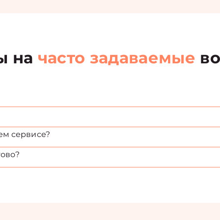
ы на
часто задаваемые
во
ем сервисе?
тово?