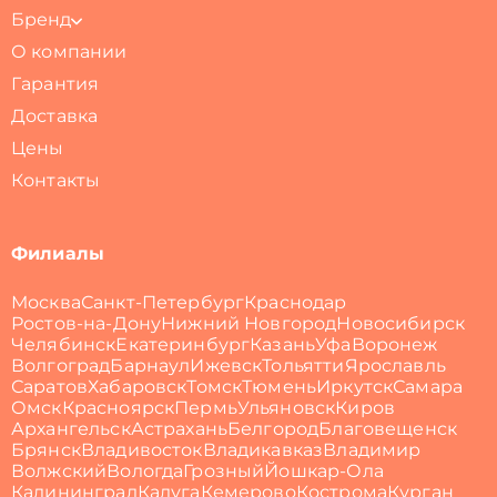
Бренд
О компании
Гарантия
Доставка
Цены
Контакты
Филиалы
Москва
Санкт-Петербург
Краснодар
Ростов-на-Дону
Нижний Новгород
Новосибирск
Челябинск
Екатеринбург
Казань
Уфа
Воронеж
Волгоград
Барнаул
Ижевск
Тольятти
Ярославль
Саратов
Хабаровск
Томск
Тюмень
Иркутск
Самара
Омск
Красноярск
Пермь
Ульяновск
Киров
Архангельск
Астрахань
Белгород
Благовещенск
Брянск
Владивосток
Владикавказ
Владимир
Волжский
Вологда
Грозный
Йошкар-Ола
Калининград
Калуга
Кемерово
Кострома
Курган